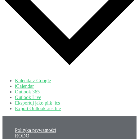
Kalendarz Google
iCalendar
Outlook 365
Outlook Live
Eksportuj jako plik .ics
Export Outlook .ics file
Polityka prywatności
RODO