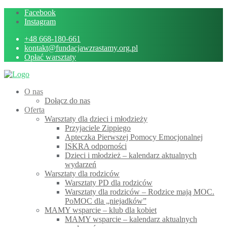
Skip
Facebook
to
Instagram
content
+48 668-180-661
kontakt@fundacjawzrastamy.org.pl
Opłać warsztaty
O nas
Dołącz do nas
Oferta
Warsztaty dla dzieci i młodzieży
Przyjaciele Zippiego
Apteczka Pierwszej Pomocy Emocjonalnej
ISKRA odporności
Dzieci i młodzież – kalendarz aktualnych
wydarzeń
Warsztaty dla rodziców
Warsztaty PD dla rodziców
Warsztaty dla rodziców – Rodzice mają MOC.
PoMOC dla „niejadków”
MAMY wsparcie – klub dla kobiet
MAMY wsparcie – kalendarz aktualnych