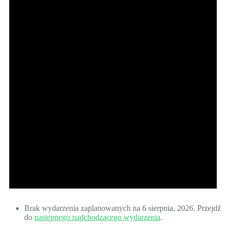
Brak wydarzenia zaplanowanych na 6 sierpnia, 2026. Przejdź
do
następnego nadchodzącego wydarzenia
.