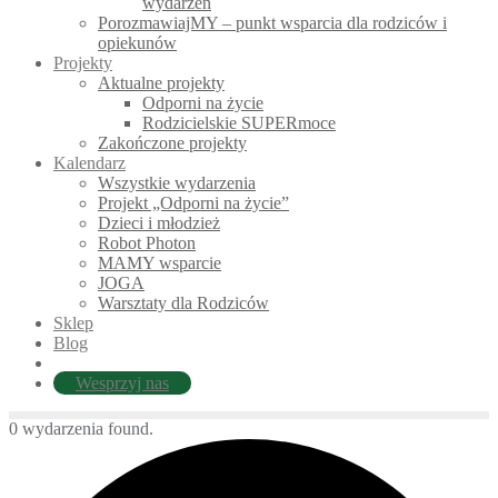
wydarzeń
PorozmawiajMY – punkt wsparcia dla rodziców i
opiekunów
Projekty
Aktualne projekty
Odporni na życie
Rodzicielskie SUPERmoce
Zakończone projekty
Kalendarz
Wszystkie wydarzenia
Projekt „Odporni na życie”
Dzieci i młodzież
Robot Photon
MAMY wsparcie
JOGA
Warsztaty dla Rodziców
Sklep
Blog
Wesprzyj nas
0 wydarzenia found.