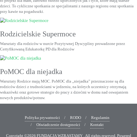
to projekt dla mam, zarówno świeżo upieczonych jak i tych, które mają starsze
dzieci. To cykliczne spotkania ze specjalistami z naszego regionu oraz spotkania
przy kawie na pogaduszki.
Rodzicielskie Supermoce
Warsztaty dla rodziców w nurcie Pozytywnej Dyscypliny prowadzone przez
Certyfikowaną Edukatorkę PD dla Rodziców
PoMOC dla niejadka
Warsztaty Rodzice mają MOC. PoMOC dla „niejadka” przeznaczone są dla
rodziców dzieci z trudnościami w jedzeniu, na których uczestnicy otrzymają
wskazówki oraz gotowe strategie do pracy z dziećmi w domu nad oswajaniem
nowych produktów/potraw.
Polityka prywatności
RODO
Regulamin
Oświadczenie dostępności
Kontakt
Copyright ©2026 FUNDACJA WZRASTAMY . All rights reserved.
Powered