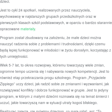
dzieci.
Jest to cykl 24 spotkań, realizowanych przez nauczyciela,
wychowawcę w najstarszych grupach przedszkolnych oraz w
pierwszych klasach szkół podstawowych, w oparciu o bardzo starannie
opracowane
materiały
.
Program został zbudowany na założeniu, że małe dzieci można
nauczyć radzenia sobie z problemami i trudnościami, dzięki czemu
będą lepiej funkcjonować w młodości i w życiu dorosłym, korzystając z
tych umiejętności.
Wiek 5-7 lat, to okres rozwojowy, któremu towarzyszy wiele zmian,
ogromne tempo uczenia się i nabywania nowych kompetencji. Jest to
również etap przekraczania progu szkolnego. Program „Przyjaciele
Zippiego” uczy dzieci, jak radzić sobie ze zmianami i wyzwaniami, jak
rozwiązywać konflikty i dobrze funkcjonować w grupie. Jest to jedyny
program, w którym z małymi dziećmi rozmawia się na temat śmierci i
uczuć, jakie towarzyszą nam w sytuacji utraty kogoś bliskiego.
Realizując zajęcia, nie mówimy dzieciom, co mają robić, ani:
"To