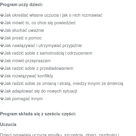
Program uczy dzieci:
💎
Jak określać własne uczucia i jak o nich rozmawiać
💎
Jak mówić to, co chce się powiedzieć
💎
Jak słuchać uważnie
💎
Jak prosić o pomoc
💎
Jak nawiązywać i utrzymywać przyjaźnie
💎
Jak radzić sobie z samotnością i odrzuceniem
💎
Jak mówić przepraszam
💎
Jak radzić sobie z prześladowaniem
💎
Jak rozwiązywać konflikty
💎
Jak radzić sobie ze zmianą i stratą, miedzy innymi ze śmiercią
💎
Jak adaptować się do nowych sytuacji
💎
Jak pomagać innym
Program składa się z sześciu części:
Uczucia
Dzieci omawiają uczucia smutku, szczęścia, złości, zazdrości i