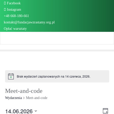
Skip
Facebook
to
Instagram
content
+48 668-180-661
kontakt@fundacjawzrastamy.org.pl
Opłać warsztaty
Brak wydarzeń zaplanowanych na 14 czerwca, 2026.
Meet-and-code
Wydarzenia
Meet-and-code
14.06.2026
Na
Wy
Dzień