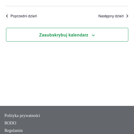
Vi
Wybierz
Wi
Nav
datę.
Poprzedni dzień
Następny dzień
Zasubskrybuj kalendarz
Polityka prywatności
RODO
Regulamin