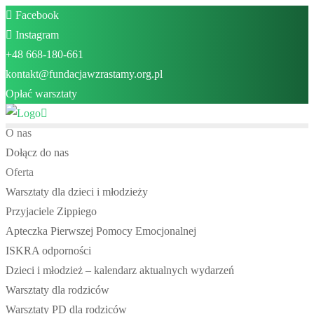
Skip
Facebook
to
Instagram
content
+48 668-180-661
kontakt@fundacjawzrastamy.org.pl
Opłać warsztaty
O nas
Dołącz do nas
Oferta
Warsztaty dla dzieci i młodzieży
Przyjaciele Zippiego
Apteczka Pierwszej Pomocy Emocjonalnej
ISKRA odporności
Dzieci i młodzież – kalendarz aktualnych wydarzeń
Warsztaty dla rodziców
Warsztaty PD dla rodziców