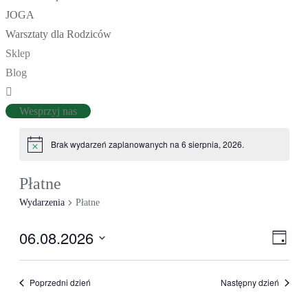
JOGA
Warsztaty dla Rodziców
Sklep
Blog
Wesprzyj nas
Brak wydarzeń zaplanowanych na 6 sierpnia, 2026.
Płatne
Wydarzenia
Płatne
Naw
06.08.2026
Wyd
Dzień
Wi
Vie
Wybierz
Nav
datę.
Poprzedni dzień
Następny dzień