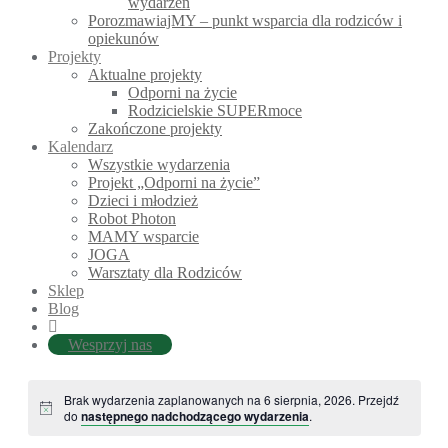
wydarzeń
PorozmawiajMY – punkt wsparcia dla rodziców i
opiekunów
Projekty
Aktualne projekty
Odporni na życie
Rodzicielskie SUPERmoce
Zakończone projekty
Kalendarz
Wszystkie wydarzenia
Projekt „Odporni na życie”
Dzieci i młodzież
Robot Photon
MAMY wsparcie
JOGA
Warsztaty dla Rodziców
Sklep
Blog
Wesprzyj nas
Brak wydarzenia zaplanowanych na 6 sierpnia, 2026. Przejdź
do
następnego nadchodzącego wydarzenia
.