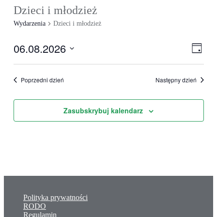
Dzieci i młodzież
Wydarzenia
Dzieci i młodzież
06.08.2026
Nawi
Wyda
Dzień
View
Wido
Wybierz
Navig
datę.
Poprzedni dzień
Następny dzień
Zasubskrybuj kalendarz
Polityka prywatności
RODO
Regulamin