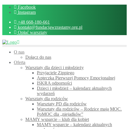
Skip
Facebook
to
Instagram
content
+48 668-180-661
kontakt@fundacjawzrastamy.org.pl
Opłać warsztaty
O nas
Dołącz do nas
Oferta
Warsztaty dla dzieci i młodzieży
Przyjaciele Zippiego
Apteczka Pierwszej Pomocy Emocjonalnej
ISKRA odporności
Dzieci i młodzież – kalendarz aktualnych
wydarzeń
Warsztaty dla rodziców
Warsztaty PD dla rodziców
Warsztaty dla rodziców – Rodzice mają MOC.
PoMOC dla „niejadków”
MAMY wsparcie – klub dla kobiet
MAMY wsparcie – kalendarz aktualnych