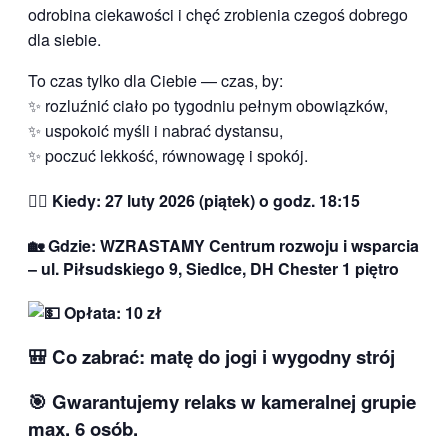
odrobina ciekawości i chęć zrobienia czegoś dobrego
dla siebie.
To czas tylko dla Ciebie — czas, by:
✨ rozluźnić ciało po tygodniu pełnym obowiązków,
✨ uspokoić myśli i nabrać dystansu,
✨ poczuć lekkość, równowagę i spokój.
🧘‍♀️
Kiedy: 27 luty
2026 (piątek) o godz.
18:15
🏡
Gdzie:
WZRASTAMY
Centrum rozwoju i wsparcia
–
ul. Piłsudskiego 9, Siedlce,
DH Chester 1 piętro
Opłata: 10 zł
🎒
Co zabrać:
matę do jogi i wygodny strój
🎯
Gwarantujemy relaks w kameralnej grupie
max. 6 osób.