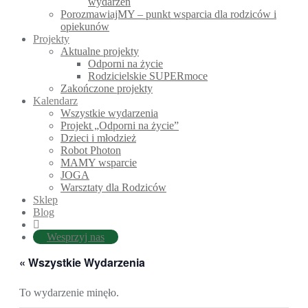
wydarzeń
PorozmawiajMY – punkt wsparcia dla rodziców i
opiekunów
Projekty
Aktualne projekty
Odporni na życie
Rodzicielskie SUPERmoce
Zakończone projekty
Kalendarz
Wszystkie wydarzenia
Projekt „Odporni na życie”
Dzieci i młodzież
Robot Photon
MAMY wsparcie
JOGA
Warsztaty dla Rodziców
Sklep
Blog
Wesprzyj nas
« Wszystkie Wydarzenia
To wydarzenie minęło.