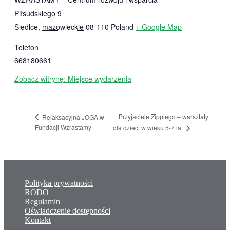
Piłsudskiego 9
Siedlce
,
mazowieckie
08-110
Poland
+ Google Map
Telefon
668180661
Zobacz witrynę: Miejsce wydarzenia
Przyjaciele Zippiego – warsztaty
Relaksacyjna JOGA w
Fundacji Wzrastamy
dla dzieci w wieku 5-7 lat
Polityka prywatności
RODO
Regulamin
Oświadczenie dostępności
Kontakt