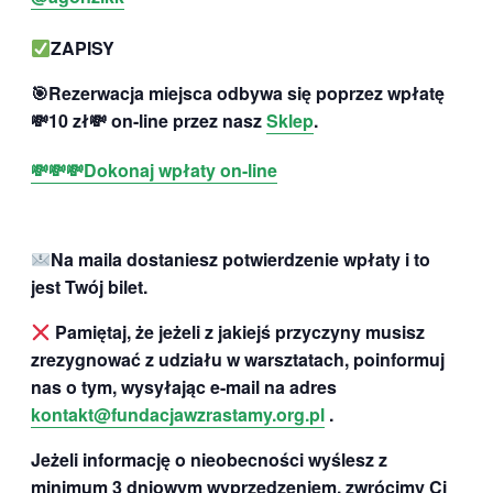
ZAPISY
🎯Rezerwacja miejsca odbywa się poprzez wpłatę
💸10 zł💸 on-line przez nasz
Sklep
.
💸
💸
💸
Dokonaj wpłaty on-line
Na maila dostaniesz potwierdzenie wpłaty i to
jest Twój bilet.
Pamiętaj, że jeżeli z jakiejś przyczyny musisz
zrezygnować z udziału w warsztatach, poinformuj
nas o tym, wysyłając e-mail na adres
kontakt@fundacjawzrastamy.org.pl
.
Jeżeli informację o nieobecności wyślesz z
minimum 3 dniowym wyprzedzeniem, zwrócimy Ci