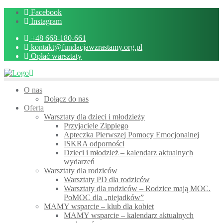
Skip
Facebook
to
Instagram
content
+48 668-180-661
kontakt@fundacjawzrastamy.org.pl
Opłać warsztaty
O nas
Dołącz do nas
Oferta
Warsztaty dla dzieci i młodzieży
Przyjaciele Zippiego
Apteczka Pierwszej Pomocy Emocjonalnej
ISKRA odporności
Dzieci i młodzież – kalendarz aktualnych
wydarzeń
Warsztaty dla rodziców
Warsztaty PD dla rodziców
Warsztaty dla rodziców – Rodzice mają MOC.
PoMOC dla „niejadków”
MAMY wsparcie – klub dla kobiet
MAMY wsparcie – kalendarz aktualnych