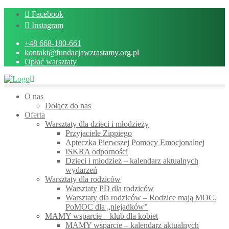
Skip
Facebook
to
Instagram
content
+48 668-180-661
kontakt@fundacjawzrastamy.org.pl
Opłać warsztaty
O nas
Dołącz do nas
Oferta
Warsztaty dla dzieci i młodzieży
Przyjaciele Zippiego
Apteczka Pierwszej Pomocy Emocjonalnej
ISKRA odporności
Dzieci i młodzież – kalendarz aktualnych
wydarzeń
Warsztaty dla rodziców
Warsztaty PD dla rodziców
Warsztaty dla rodziców – Rodzice mają MOC.
PoMOC dla „niejadków”
MAMY wsparcie – klub dla kobiet
MAMY wsparcie – kalendarz aktualnych