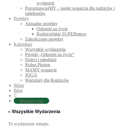
wydarzeń
PorozmawiajMY – punkt wsparcia dla rodziców i
opiekunów
Projekty
Aktualne projekty
Odporni na życie
Rodzicielskie SUPERmoce
Zakończone projekty
Kalendarz
Wszystkie wydarzenia
Projekt „Odporni na życie”
Dzieci i młodzież
Robot Photon
MAMY wsparcie
JOGA
Warsztaty dla Rodziców
Sklep
Blog
Wesprzyj nas
« Wszystkie Wydarzenia
To wydarzenie minęło.