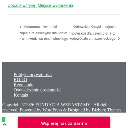
Zobacz witrynę: Miejsce wydarzenia
Królewskie Kucyki – zajęcia
Makramowe kwietniki –
zajęcia relaksacyjne dla kobiet
hipoterapii dla dzieci 3-6 lat z
województwa mazowieckiego
z województwa mazowieckiego
Polityka prywatności
RODO
Regulamin
Oświadczenie dostępności
Kontakt
Copyright ©2026 FUNDACJA WZRASTAMY . All rights
reserved.
Powered by
WordPress
&
Designed by
Bizberg Themes
Wspieraj nas za darmo