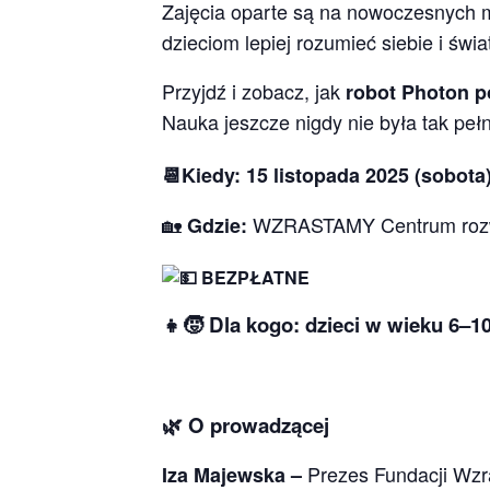
Zajęcia oparte są na nowoczesnych
dzieciom lepiej rozumieć siebie i świa
Przyjdź i zobacz, jak
robot Photon p
Nauka jeszcze nigdy nie była tak peł
📆Kiedy: 15 listopada 2025 (sobota
🏡
WZRASTAMY
Centrum roz
Gdzie:
BEZPŁATNE
👧🧒
Dla kogo:
dzieci w wieku 6–10
🌿 O prowadzącej
Prezes Fundacji Wzr
Iza Majewska –