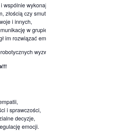
 i wspólnie wykonają emocjonujące misje,
em, złością czy smutkiem,
oje i innych,
omunikację w grupie,
gł im rozwiązać emocjonalne zagadki!
i robotycznych wyzwań – idealne połączenie
nauki, emoc
!!!
empatii,
ci i sprawczości,
ialne decyzje,
egulację emocji.