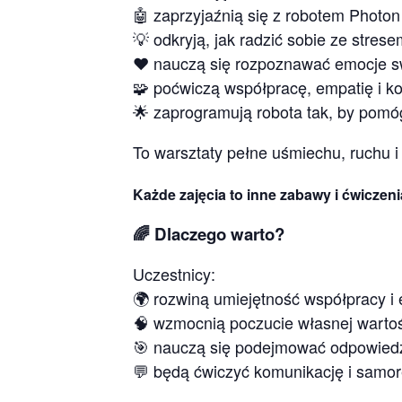
🤖 zaprzyjaźnią się z robotem Photon
💡 odkryją, jak radzić sobie ze stres
❤️ nauczą się rozpoznawać emocje sw
🧩 poćwiczą współpracę, empatię i k
🌟 zaprogramują robota tak, by pomó
To warsztaty pełne uśmiechu, ruchu 
Każde zajęcia to inne zabawy i ćwiczenia
🌈 Dlaczego warto?
Uczestnicy:
🌍 rozwiną umiejętność współpracy i 
🧠 wzmocnią poczucie własnej wartoś
🎯 nauczą się podejmować odpowiedz
💬 będą ćwiczyć komunikację i samor