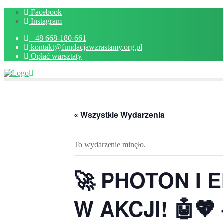
Skip
Facebook
to
Instagram
content
+48 668-180-661
kontakt@fundacjawzrastamy.org.pl
Opłać warsztaty
« Wszystkie Wydarzenia
To wydarzenie minęło.
🚀 PHOTON I 
W AKCJI! 🤖💖 