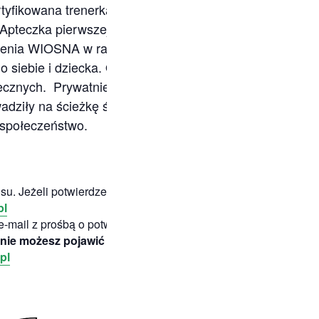
Certyfikowana trenerka Pozytywnej Dyscypliny dla Rodzic
Apteczka pierwszej pomocy emocjonalnej” oraz „ISKRA
yszenia WIOSNA w ramach programu Akademia Przyszłośc
 siebie i dziecka. Od 2021 organizuje spotkania i warszta
łecznych. Prywatnie mama dwóch nastoletnich synów, k
iły na ścieżkę świadczenia wsparcia dla dzieci, młodzi
 społeczeństwo.
u. Jeżeli potwierdzenie nie przyjdzie skontaktuj się z
pl
e-mail z prośbą o potwierdzenie obecności.
ny nie możesz pojawić się na wydarzeniu poinformuj nas o ty
pl