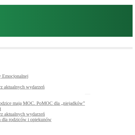
y Emocjonalnej
arz aktualnych wydarzeń
 Rodzice mają MOC. PoMOC dla „niejadków”
t
z aktualnych wydarzeń
 dla rodziców i opiekunów