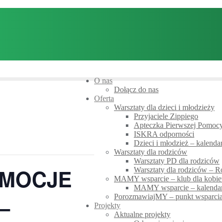
O nas
Dołącz do nas
Oferta
Warsztaty dla dzieci i młodzieży
Przyjaciele Zippiego
Apteczka Pierwszej Pomoc
ISKRA odporności
Dzieci i młodzież – kalend
Warsztaty dla rodziców
Warsztaty PD dla rodziców
EMOCJE
Warsztaty dla rodziców –
MAMY wsparcie – klub dla kobie
MAMY wsparcie – kalendar
–
PorozmawiajMY – punkt wsparcia
Projekty
Aktualne projekty