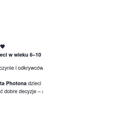
💖
eci w wieku 6–10 lat
ynie i odkrywców na wyjątkowe warsztaty, podczas któ
dzieci nauczą się, jak rozpoznawać i wyraż
ta Photona
ć dobre decyzje – a wszystko to poprzez
zabawę, ruch