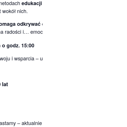
 metodach
, k
edukacji społeczno-emocjonalnej (SEL)
t wokół nich.
🤝💫
omaga odkrywać emocje i budować przyjaźnie!
na radości i… emocji! ⚡💙
) o godz. 15:00
woju i wsparcia –
ul. Piłsudskiego 9, Siedlce,
DH Chester
 lat
astamy – aktualnie studentka na kierunku „Pedagogika 