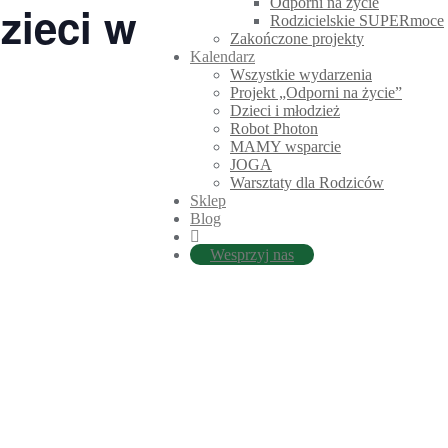
Odporni na życie
zieci w
Rodzicielskie SUPERmoce
Zakończone projekty
Kalendarz
Wszystkie wydarzenia
Projekt „Odporni na życie”
Dzieci i młodzież
Robot Photon
MAMY wsparcie
JOGA
Warsztaty dla Rodziców
Sklep
Blog
Wesprzyj nas