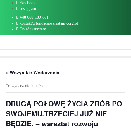
Skip
Facebook
to
Instagram
content
+48 668-180-661
kontakt@fundacjawzrastamy.org.pl
Opłać warsztaty
« Wszystkie Wydarzenia
To wydarzenie minęło.
DRUGĄ POŁOWĘ ŻYCIA ZRÓB PO
SWOJEMU.TRZECIEJ JUŻ NIE
BĘDZIE. – warsztat rozwoju