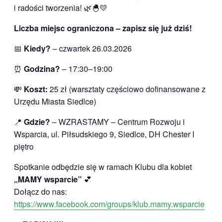
i radości tworzenia! 🌿🐣💛
Liczba miejsc ograniczona – zapisz się już dziś!
📅
Kiedy?
– czwartek 26.03.2026
⏰
Godzina?
– 17:30–19:00
💸
Koszt:
25 zł (warsztaty częściowo dofinansowane z
Urzędu Miasta Siedlce)
📍
Gdzie?
– WZRASTAMY – Centrum Rozwoju i
Wsparcia, ul. Piłsudskiego 9, Siedlce, DH Chester I
piętro
Spotkanie odbędzie się w ramach Klubu dla kobiet
„MAMY wsparcie”
💕
Dołącz do nas:
https://www.facebook.com/groups/klub.mamy.wsparcie