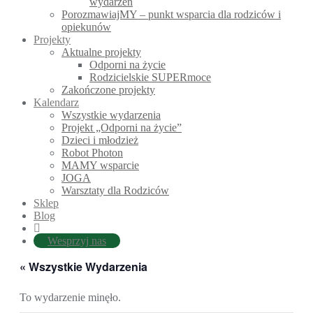
wydarzeń
PorozmawiajMY – punkt wsparcia dla rodziców i
opiekunów
Projekty
Aktualne projekty
Odporni na życie
Rodzicielskie SUPERmoce
Zakończone projekty
Kalendarz
Wszystkie wydarzenia
Projekt „Odporni na życie”
Dzieci i młodzież
Robot Photon
MAMY wsparcie
JOGA
Warsztaty dla Rodziców
Sklep
Blog
Wesprzyj nas
« Wszystkie Wydarzenia
To wydarzenie minęło.