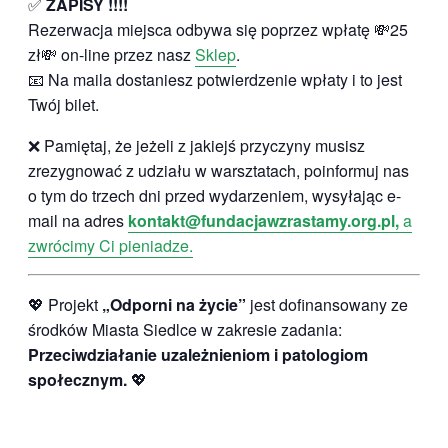
✅
ZAPISY !!!!
Rezerwacja miejsca odbywa się poprzez wpłatę 💸25
zł💸 on-line przez nasz
Sklep
.
📧 Na maila dostaniesz potwierdzenie wpłaty i to jest
Twój bilet.
❌ Pamiętaj, że jeżeli z jakiejś przyczyny musisz
zrezygnować z udziału w warsztatach, poinformuj nas
o tym do trzech dni przed wydarzeniem, wysyłając e-
mail na adres
kontakt@fundacjawzrastamy.org.pl,
a
zwrócimy Ci pieniadze.
💖 Projekt
„Odporni na życie”
jest dofinansowany ze
środków Miasta Siedlce w zakresie zadania:
Przeciwdziałanie uzależnieniom i patologiom
społecznym.
💖