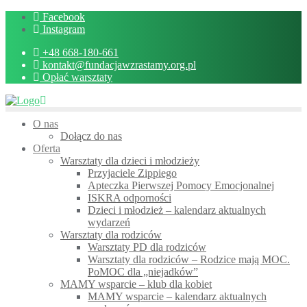
Skip
Facebook
to
Instagram
content
+48 668-180-661
kontakt@fundacjawzrastamy.org.pl
Opłać warsztaty
O nas
Dołącz do nas
Oferta
Warsztaty dla dzieci i młodzieży
Przyjaciele Zippiego
Apteczka Pierwszej Pomocy Emocjonalnej
ISKRA odporności
Dzieci i młodzież – kalendarz aktualnych
wydarzeń
Warsztaty dla rodziców
Warsztaty PD dla rodziców
Warsztaty dla rodziców – Rodzice mają MOC.
PoMOC dla „niejadków”
MAMY wsparcie – klub dla kobiet
MAMY wsparcie – kalendarz aktualnych