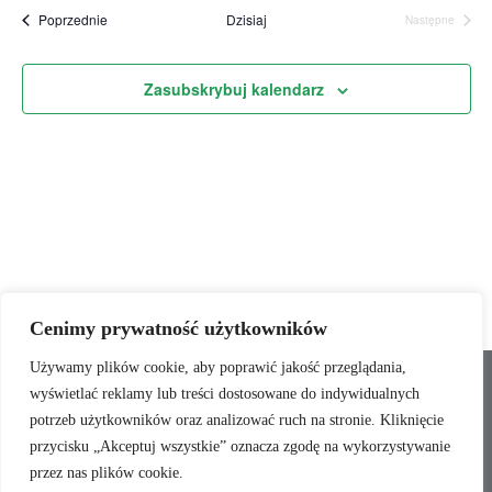
datę.
Wydarzenia
Poprzednie
Dzisiaj
Następne
Wydarzenia
Zasubskrybuj kalendarz
Cenimy prywatność użytkowników
Używamy plików cookie, aby poprawić jakość przeglądania,
wyświetlać reklamy lub treści dostosowane do indywidualnych
Polityka prywatności
RODO
Regulamin
potrzeb użytkowników oraz analizować ruch na stronie. Kliknięcie
Oświadczenie dostępności
Kontakt
przycisku „Akceptuj wszystkie” oznacza zgodę na wykorzystywanie
przez nas plików cookie.
Copyright ©2026 FUNDACJA WZRASTAMY . All rights reserved.
Powered