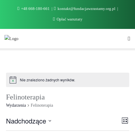
+48 668-180-661
kontakt@fundacjawzrastamy.org.pl
Opłać warsztaty
Nie znaleziono żadnych wyników.
Felinoterapia
Wydarzenia
Felinoterapia
Nawi
Wyd
Nadchodzące
Lista
Vie
Wid
Wybierz
Navi