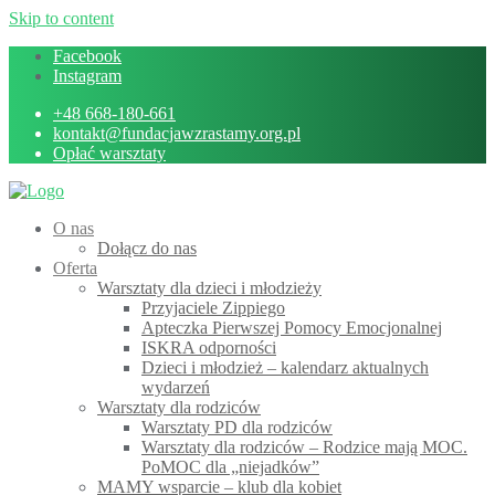
Skip to content
Facebook
Instagram
+48 668-180-661
kontakt@fundacjawzrastamy.org.pl
Opłać warsztaty
O nas
Dołącz do nas
Oferta
Warsztaty dla dzieci i młodzieży
Przyjaciele Zippiego
Apteczka Pierwszej Pomocy Emocjonalnej
ISKRA odporności
Dzieci i młodzież – kalendarz aktualnych
wydarzeń
Warsztaty dla rodziców
Warsztaty PD dla rodziców
Warsztaty dla rodziców – Rodzice mają MOC.
PoMOC dla „niejadków”
MAMY wsparcie – klub dla kobiet