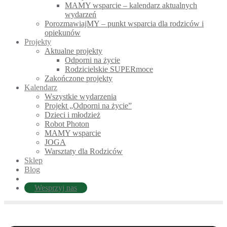
MAMY wsparcie – kalendarz aktualnych
wydarzeń
PorozmawiajMY – punkt wsparcia dla rodziców i
opiekunów
Projekty
Aktualne projekty
Odporni na życie
Rodzicielskie SUPERmoce
Zakończone projekty
Kalendarz
Wszystkie wydarzenia
Projekt „Odporni na życie”
Dzieci i młodzież
Robot Photon
MAMY wsparcie
JOGA
Warsztaty dla Rodziców
Sklep
Blog
Wesprzyj nas