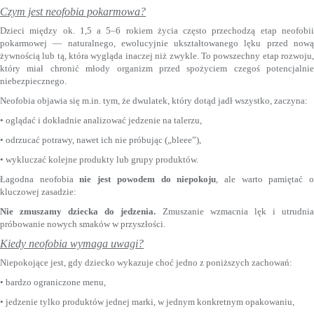
Czym jest neofobia pokarmowa?
Dzieci między ok. 1,5 a 5–6 rokiem życia często przechodzą etap neofobii
pokarmowej — naturalnego, ewolucyjnie ukształtowanego lęku przed nową
żywnością lub tą, która wygląda inaczej niż zwykle. To powszechny etap rozwoju,
który miał chronić młody organizm przed spożyciem czegoś potencjalnie
niebezpiecznego.
Neofobia objawia się m.in. tym, że dwulatek, który dotąd jadł wszystko, zaczyna:
• oglądać i dokładnie analizować jedzenie na talerzu,
• odrzucać potrawy, nawet ich nie próbując („bleee”),
• wykluczać kolejne produkty lub grupy produktów.
Łagodna neofobia
nie jest powodem do niepokoju
, ale warto pamiętać 
kluczowej zasadzie:
Nie zmuszamy dziecka do jedzenia.
Zmuszanie wzmacnia lęk i utrudni
próbowanie nowych smaków w przyszłości.
Kiedy neofobia wymaga uwagi?
Niepokojące jest, gdy dziecko wykazuje choć jedno z poniższych zachowań:
• bardzo ograniczone menu,
• jedzenie tylko produktów jednej marki, w jednym konkretnym opakowaniu,