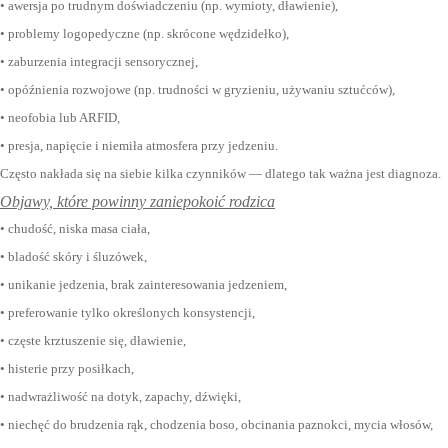
• awersja po trudnym doświadczeniu (np. wymioty, dławienie),
• problemy logopedyczne (np. skrócone wędzidełko),
• zaburzenia integracji sensorycznej,
• opóźnienia rozwojowe (np. trudności w gryzieniu, używaniu sztućców),
• neofobia lub ARFID,
• presja, napięcie i niemiła atmosfera przy jedzeniu.
Często nakłada się na siebie kilka czynników — dlatego tak ważna jest diagnoza.
Objawy, które powinny zaniepokoić rodzica
• chudość, niska masa ciała,
• bladość skóry i śluzówek,
• unikanie jedzenia, brak zainteresowania jedzeniem,
• preferowanie tylko określonych konsystencji,
• częste krztuszenie się, dławienie,
• histerie przy posiłkach,
• nadwrażliwość na dotyk, zapachy, dźwięki,
• niechęć do brudzenia rąk, chodzenia boso, obcinania paznokci, mycia włosów,