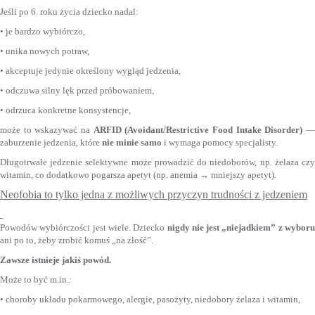
Jeśli po 6. roku życia dziecko nadal:
• je bardzo wybiórczo,
• unika nowych potraw,
• akceptuje jedynie określony wygląd jedzenia,
• odczuwa silny lęk przed próbowaniem,
• odrzuca konkretne konsystencje,
może to wskazywać na
ARFID (Avoidant/Restrictive Food Intake Disorder)
zaburzenie jedzenia, które
nie minie samo
i wymaga pomocy specjalisty.
Długotrwałe jedzenie selektywne może prowadzić do niedoborów, np. żelaza czy
witamin, co dodatkowo pogarsza apetyt (np. anemia → mniejszy apetyt).
Neofobia to tylko jedna z możliwych przyczyn trudności z jedzeniem
Powodów wybiórczości jest wiele. Dziecko
nigdy nie jest „niejadkiem” z wyboru
ani po to, żeby zrobić komuś „na złość”.
Zawsze istnieje jakiś powód.
Może to być m.in.:
• choroby układu pokarmowego, alergie, pasożyty, niedobory żelaza i witamin,