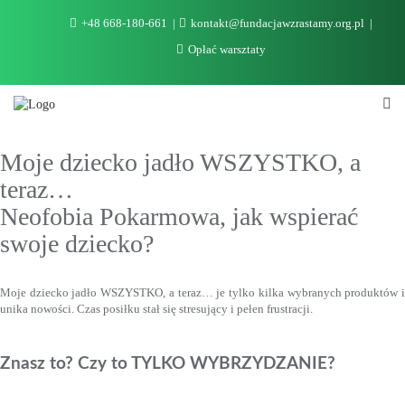
Skip
+48 668-180-661
kontakt@fundacjawzrastamy.org.pl
to
content
Opłać warsztaty
Moje dziecko jadło WSZYSTKO, a
teraz…
Neofobia Pokarmowa, jak wspierać
swoje dziecko?
Moje dziecko jadło WSZYSTKO, a teraz… je tylko kilka wybranych produktów i
unika nowości. Czas posiłku stał się stresujący i pełen frustracji.
Znasz to? Czy to TYLKO WYBRZYDZANIE?