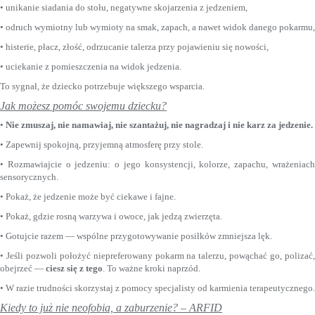
• unikanie siadania do stołu, negatywne skojarzenia z jedzeniem,
• odruch wymiotny lub wymioty na smak, zapach, a nawet widok danego pokarmu,
• histerie, płacz, złość, odrzucanie talerza przy pojawieniu się nowości,
• uciekanie z pomieszczenia na widok jedzenia.
To sygnał, że dziecko potrzebuje większego wsparcia.
Jak możesz pomóc swojemu dziecku?
•
Nie zmuszaj, nie namawiaj, nie szantażuj, nie nagradzaj i nie karz za jedzenie.
• Zapewnij spokojną, przyjemną atmosferę przy stole.
• Rozmawiajcie o jedzeniu: o jego konsystencji, kolorze, zapachu, wrażeniach
sensorycznych.
• Pokaż, że jedzenie może być ciekawe i fajne.
• Pokaż, gdzie rosną warzywa i owoce, jak jedzą zwierzęta.
• Gotujcie razem — wspólne przygotowywanie posiłków zmniejsza lęk.
• Jeśli pozwoli położyć niepreferowany pokarm na talerzu, powąchać go, polizać,
obejrzeć —
ciesz się z tego
. To ważne kroki naprzód.
• W razie trudności skorzystaj z pomocy specjalisty od karmienia terapeutycznego.
Kiedy to już nie neofobia, a zaburzenie? – ARFID