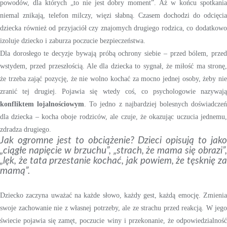
powodów, dla których „to nie jest dobry moment”. Aż w końcu spotkania
niemal znikają, telefon milczy, więzi słabną. Czasem dochodzi do odcięcia
dziecka również od przyjaciół czy znajomych drugiego rodzica, co dodatkowo
izoluje dziecko i zaburza poczucie bezpieczeństwa.
Dla dorosłego te decyzje bywają próbą ochrony siebie – przed bólem, przed
wstydem, przed przeszłością. Ale dla dziecka to sygnał, że miłość ma stronę,
że trzeba zająć pozycję, że nie wolno kochać za mocno jednej osoby, żeby nie
zranić tej drugiej. Pojawia się wtedy coś, co psychologowie nazywają
konfliktem lojalnościowym
. To jedno z najbardziej bolesnych doświadcze
dla dziecka – kocha oboje rodziców, ale czuje, że okazując uczucia jednemu,
zdradza drugiego.
Jak ogromne jest to obciążenie? Dzieci opisują to jako
„ciągłe napięcie w brzuchu”, „strach, że mama się obrazi”,
„lęk, że tata przestanie kochać, jak powiem, że tęsknię za
mamą”.
Dziecko zaczyna uważać na każde słowo, każdy gest, każdą emocję. Zmienia
swoje zachowanie nie z własnej potrzeby, ale ze strachu przed reakcją. W jego
świecie pojawia się zamęt, poczucie winy i przekonanie, że odpowiedzialność