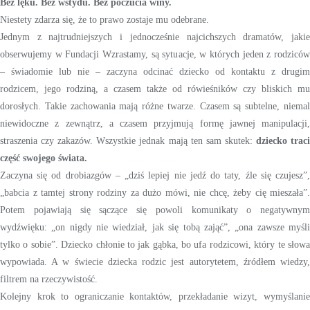
Bez lęku. Bez wstydu. Bez poczucia winy.
Niestety zdarza się, że to prawo zostaje mu odebrane.
Jednym z najtrudniejszych i jednocześnie najcichszych dramatów, jakie
obserwujemy w Fundacji Wzrastamy, są sytuacje, w których jeden z rodziców
– świadomie lub nie – zaczyna odcinać dziecko od kontaktu z drugim
rodzicem, jego rodziną, a czasem także od rówieśników czy bliskich mu
dorosłych. Takie zachowania mają różne twarze. Czasem są subtelne, niemal
niewidoczne z zewnątrz, a czasem przyjmują formę jawnej manipulacji,
straszenia czy zakazów. Wszystkie jednak mają ten sam skutek:
dziecko trac
część swojego świata.
Zaczyna się od drobiazgów – „dziś lepiej nie jedź do taty, źle się czujesz”,
„babcia z tamtej strony rodziny za dużo mówi, nie chcę, żeby cię mieszała”.
Potem pojawiają się sączące się powoli komunikaty o negatywnym
wydźwięku: „on nigdy nie wiedział, jak się tobą zająć”, „ona zawsze myśli
tylko o sobie”. Dziecko chłonie to jak gąbka, bo ufa rodzicowi, który te słowa
wypowiada. A w świecie dziecka rodzic jest autorytetem, źródłem wiedzy,
filtrem na rzeczywistość.
Kolejny krok to ograniczanie kontaktów, przekładanie wizyt, wymyślanie