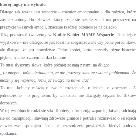
której nigdy nie wybrało.
Dlatego tak ważne jest wsparcie – również emocjonalne – dla rodzica, który
został zraniony. Bo człowiek, który czuje się bezpiecznie i ma przestrzeń na
przeżycie własnych emocji, znacznie rzadziej przenosi je na dziecko.
Taką przestrzeń tworzymy w
Klubie Kobiet MAMY Wsparcie
. To miejsc
wyjątkowe – nie dlatego, że jest idealnie zorganizowane czy pełne poradników,
ale dlatego, że jest prawdziwe. Pełne kobiet, które przeszły różne historie:
piękne, trudne, czasem bardzo bolesne.
To tutaj słyszymy słowa, które później zostają z nami na długo:
„To miejsce, które uświadamia, że nie jesteśmy same ze swoimi problemami. Że
możemy się wspierać, rozwijać i uczyć na nowo ufać.”
To tutaj kobiety mówią o swoich rozstaniach, o lękach, o zmęczeniu. A
jednocześnie – o pragnieniu, by ich dzieci nie dźwigały ciężaru konfliktów
dorosłych.
W tej wspólnocie rodzi się siła. Kobiety, które czują wsparcie, łatwiej odcinają
się od manipulacji, stawiają zdrowsze granice i potrafią rozmawiać o relacjach
z większym spokojem. Jedna z uczestniczek powiedziała kiedyś podczas
spotkania: