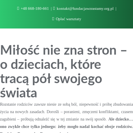
Skip
+48 668-180-661
kontakt@fundacjawzrastamy.org.pl
to
content
Opłać warsztaty
Miłość nie zna stron –
o dzieciach, które
tracą pół swojego
świata
Rozstanie rodziców zawsze niesie ze sobą ból, niepewność i próbę zbudowania
życia na nowych zasadach. Dorośli – poranieni, zmęczeni konfliktami, czasem
zagubieni – próbują odnaleźć się w tej zmianie na swój sposób.
Ale dziecko
ono zwykle chce tylko jednego: żeby mogło nadal kochać oboje rodziców.