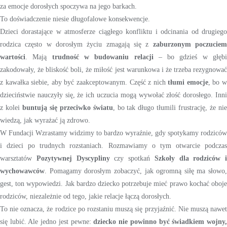
za emocje dorosłych spoczywa na jego barkach.
To doświadczenie niesie długofalowe konsekwencje.
Dzieci dorastające w atmosferze ciągłego konfliktu i odcinania od drugiego
rodzica często w dorosłym życiu zmagają się z
zaburzonym poczucie
wartości
. Mają
trudność w budowaniu relacji
– bo gdzieś w głęb
zakodowały, że bliskość boli, że miłość jest warunkowa i że trzeba rezygnować
z kawałka siebie, aby być zaakceptowanym. Część z nich
tłumi emocje
, bo 
dzieciństwie nauczyły się, że ich uczucia mogą wywołać złość dorosłego. Inni
z kolei
buntują się przeciwko światu
, bo tak długo tłumili frustrację, że ni
wiedzą, jak wyrażać ją zdrowo.
W Fundacji Wzrastamy widzimy to bardzo wyraźnie, gdy spotykamy rodziców
i dzieci po trudnych rozstaniach. Rozmawiamy o tym otwarcie podczas
warsztatów
Pozytywnej Dyscypliny
czy spotkań
Szkoły dla rodziców i
wychowawców
. Pomagamy dorosłym zobaczyć, jak ogromną siłę ma słowo,
gest, ton wypowiedzi. Jak bardzo dziecko potrzebuje mieć prawo kochać oboje
rodziców, niezależnie od tego, jakie relacje łączą dorosłych.
To nie oznacza, że rodzice po rozstaniu muszą się przyjaźnić. Nie muszą nawet
się lubić. Ale jedno jest pewne:
dziecko nie powinno być świadkiem wojny