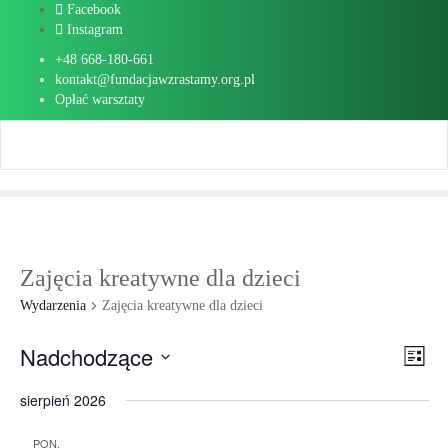
Skip
Facebook
to
Instagram
content
+48 668-180-661
kontakt@fundacjawzrastamy.org.pl
Opłać warsztaty
Zajęcia kreatywne dla dzieci
Wydarzenia
Zajęcia kreatywne dla dzieci
Nadchodzące
Naw
Wyd
Lista
Vi
Wybierz
Wi
sierpień 2026
Nav
datę.
PON.