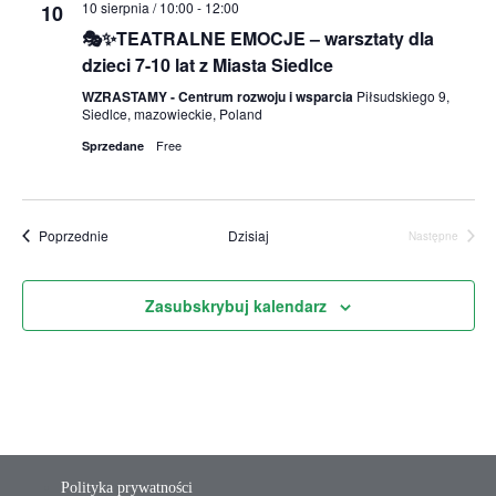
10 sierpnia / 10:00
-
12:00
10
🎭✨TEATRALNE EMOCJE – warsztaty dla
dzieci 7-10 lat z Miasta Siedlce
WZRASTAMY - Centrum rozwoju i wsparcia
Piłsudskiego 9,
Siedlce, mazowieckie, Poland
Free
Sprzedane
Wydarzenia
Poprzednie
Dzisiaj
Następne
Wydarzenia
Zasubskrybuj kalendarz
Polityka prywatności